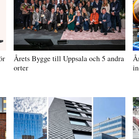
ör
Årets Bygge till Uppsala och 5 andra
År
orter
in