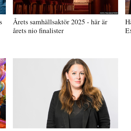
s
Årets samhällsaktör 2025 - här är
Hä
årets nio finalister
E