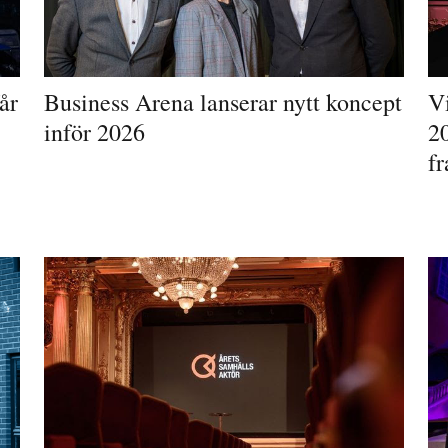
år
Business Arena lanserar nytt koncept
V
inför 2026
20
f