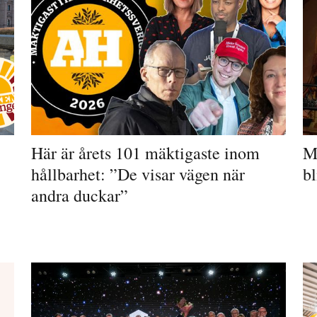
Här är årets 101 mäktigaste inom
M
hållbarhet: ”De visar vägen när
bl
andra duckar”