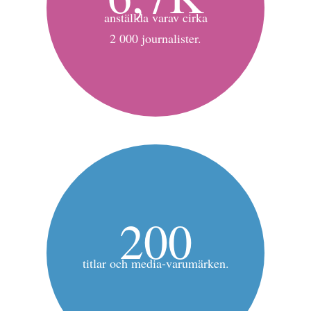
anställda varav cirka
2 000 journalister.
200
titlar och media-varumärken.