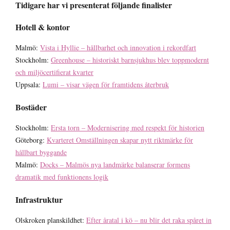
Tidigare har vi presenterat följande finalister
Hotell & kontor
Malmö:
Vista i Hyllie – hållbarhet och innovation i rekordfart
Stockholm:
Greenhouse – historiskt barnsjukhus blev toppmodernt
och miljöcertifierat kvarter
Uppsala:
Lumi – visar vägen för framtidens återbruk
Bostäder
Stockholm:
Ersta torn – Modernisering med respekt för historien
Göteborg:
Kvarteret Omställningen skapar nytt riktmärke för
hållbart byggande
Malmö:
Docks – Malmös nya landmärke balanserar formens
dramatik med funktionens logik
Infrastruktur
Olskroken planskildhet:
Efter åratal i kö – nu blir det raka spåret in