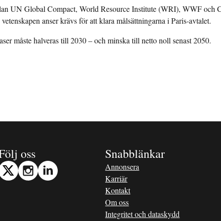
mellan UN Global Compact, World Resource Institute (WRI), WWF och Car
 vetenskapen anser krävs för att klara målsättningarna i Paris-avtalet.
ser måste halveras till 2030 – och minska till netto noll senast 2050.
Följ oss
Snabblänkar
Annonsera
Karriär
Kontakt
Om oss
Integritet och dataskydd