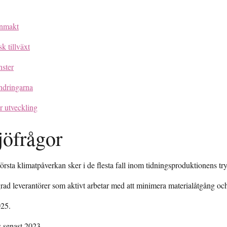
.
enmakt
k tillväxt
nster
ndringarna
r utveckling
jöfrågor
rsta klimatpåverkan sker i de flesta fall inom tidningsproduktionens tr
grad leverantörer som aktivt arbetar med att minimera materialåtgång oc
025.
s senast 2023.