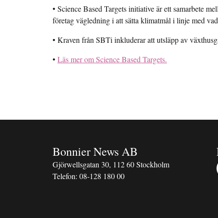
• Science Based Targets initiative är ett samarbete 
företag vägledning i att sätta klimatmål i linje med vad
• Kraven från SBTi inkluderar att utsläpp av växthusga
•
Läs mer om Science Based Targets.
Bonnier News AB
Gjörwellsgatan 30, 112 60 Stockholm
Telefon:
08-128 180 00