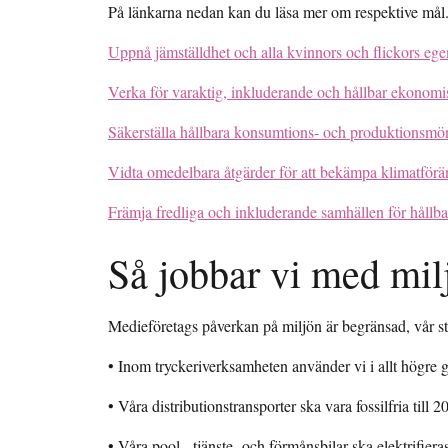
På länkarna nedan kan du läsa mer om respektive mål
Uppnå jämställdhet och alla kvinnors och flickors eg
Verka för varaktig, inkluderande och hållbar ekonomis
Säkerställa hållbara konsumtions- och produktionsmö
Vidta omedelbara åtgärder för att bekämpa klimatförä
Främja fredliga och inkluderande samhällen för hållba
Så jobbar vi med mil
Medieföretags påverkan på miljön är begränsad, vår stö
• Inom tryckeriverksamheten använder vi i allt högre 
• Våra distributionstransporter ska vara fossilfria till 2
• Våra pool-, tjänste- och förmånsbilar ska elektrifiera