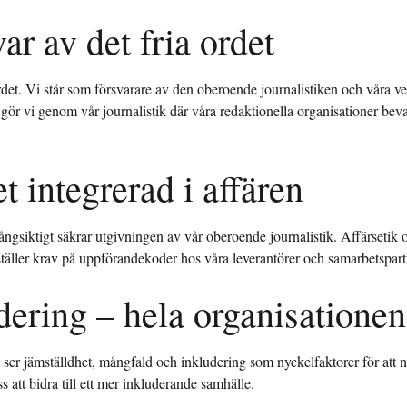
ar av det fria ordet
rdet. Vi står som försvarare av den oberoende journalistiken och våra ve
k gör vi genom vår journalistik där våra redaktionella organisationer bev
t integrerad i affären
siktigt säkrar utgivningen av vår oberoende journalistik. Affärsetik och
ställer krav på uppförandekoder hos våra leverantörer och samarbetspart
dering – hela organisationen
h ser jämställdhet, mångfald och inkludering som nyckelfaktorer för att nå
 att bidra till ett mer inkluderande samhälle.