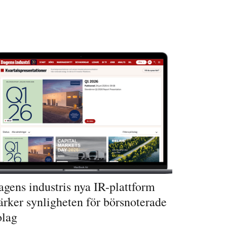
gens industris nya IR-plattform
ärker synligheten för börsnoterade
olag