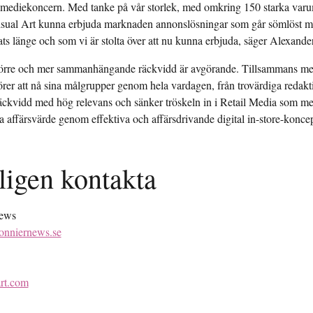
ediekoncern. Med tanke på vår storlek, med omkring 150 starka varum
Visual Art kunna erbjuda marknaden annonslösningar som går sömlöst mel
ågats länge och som vi är stolta över att nu kunna erbjuda, säger Alex
 större och mer sammanhängande räckvidd är avgörande. Tillsammans me
rer att nå sina målgrupper genom hela vardagen, från trovärdiga redaktion
ckvidd med hög relevans och sänker tröskeln in i Retail Media som medi
apa affärsvärde genom effektiva och affärsdrivande digital in-store-kon
ligen kontakta
News
onniernews.se
rt.com