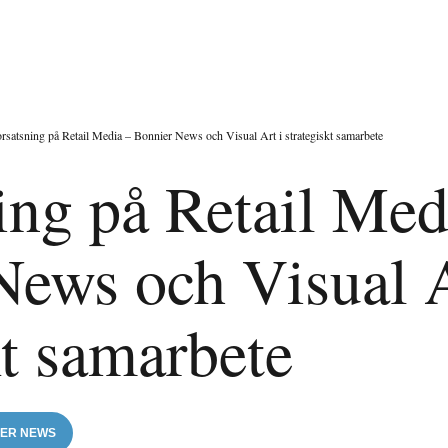
orsatsning på Retail Media – Bonnier News och Visual Art i strategiskt samarbete
ing på Retail Med
News och Visual A
kt samarbete
ER NEWS