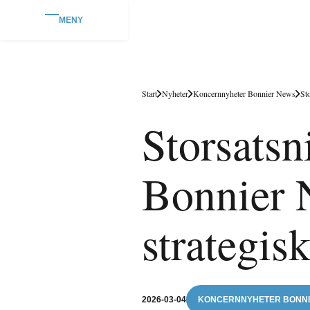
MENY
Start
Nyheter
Koncernnyheter Bonnier News
St
Storsatsn
Bonnier 
strategis
2026-03-04
KONCERNNYHETER BONNI