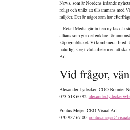
News, som är Nordens ledande nyhetsm
roligt och unikt att tillsammans med 
miljöer. Det är något som har efterfr
– Retail Media går in i en ny fas där
allians som gör det enklare för annonsö
köpögonblicket. Vi kombinerar bred rä
naturligt steg i vårt arbete med att sk
Art
Vid frågor, vän
Alexander Lydecker, COO Bonnier 
073-518 60 92,
alexander.lydecker@b
Pontus Meijer, CEO Visual Art
070-937 67 00,
pontus.meijer@visuala