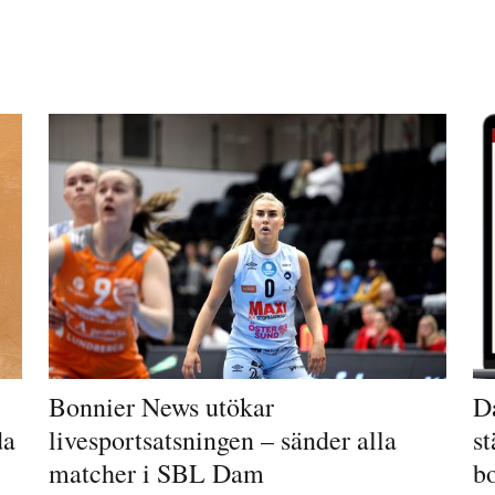
Bonnier News utökar
Da
da
livesportsatsningen – sänder alla
st
matcher i SBL Dam
b