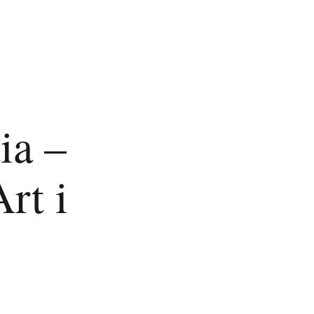
ia –
rt i