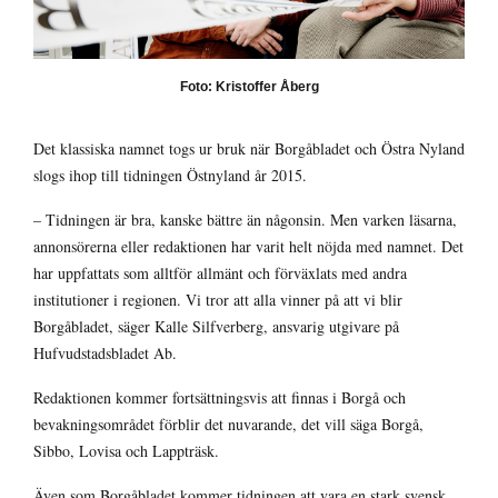
Foto: Kristoffer Åberg
Det klassiska namnet togs ur bruk när Borgåbladet och Östra Nyland
slogs ihop till tidningen Östnyland år 2015.
– Tidningen är bra, kanske bättre än någonsin. Men varken läsarna,
annonsörerna eller redaktionen har varit helt nöjda med namnet. Det
har uppfattats som alltför allmänt och förväxlats med andra
institutioner i regionen. Vi tror att alla vinner på att vi blir
Borgåbladet, säger Kalle Silfverberg, ansvarig utgivare på
Hufvudstadsbladet Ab.
Redaktionen kommer fortsättningsvis att finnas i Borgå och
bevakningsområdet förblir det nuvarande, det vill säga Borgå,
Sibbo, Lovisa och Lappträsk.
Även som Borgåbladet kommer tidningen att vara en stark svensk