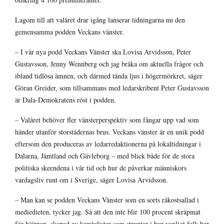
Lagom till att valåret drar igång lanserar tidningarna nu den
gemensamma podden Veckans vänster.
– I vår nya podd Veckans Vänster ska Lovisa Arvidsson, Peter
Gustavsson, Jenny Wennberg och jag bråka om aktuella frågor och
ibland tidlösa ämnen, och därmed tända ljus i högermörkret, säger
Göran Greider, som tillsammans med ledarskribent Peter Gustavsson
är Dala-Demokratens röst i podden.
– Valåret behöver fler vänsterperspektiv som fångar upp vad som
händer utanför storstädernas brus. Veckans vänster är en unik podd
eftersom den produceras av ledarredaktionerna på lokaltidningar i
Dalarna, Jämtland och Gävleborg – med blick både för de stora
politiska skeendena i vår tid och hur de påverkar människors
vardagsliv runt om i Sverige, säger Lovisa Arvidsson.
– Man kan se podden Veckans Vänster som en sorts råkostsallad i
mediedieten, tycker jag. Så att den inte blir 100 procent skräpmat
för hjärnan, skapad av kapitalister som struntar i hur vanligt folk har