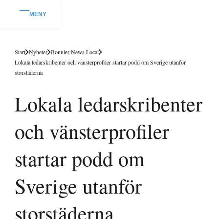
MENY
Start
Nyheter
Bonnier News Local
Lokala ledarskribenter och vänsterprofiler startar podd om Sverige utanför
storstäderna
Lokala ledarskribenter
och vänsterprofiler
startar podd om
Sverige utanför
storstäderna