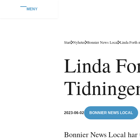
MENY
Start
Nyheter
Bonnier News Local
Linda Forth n
Linda For
Tidninge
2023-06-02
BONNIER NEWS LOCAL
Bonnier News Local har u