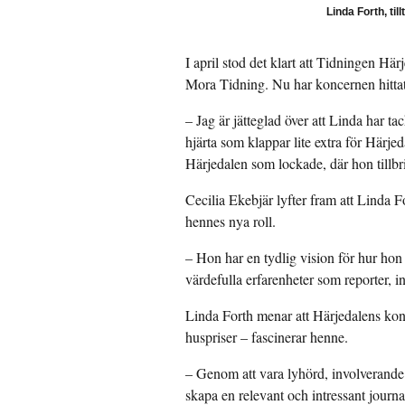
Linda Forth, ti
I april stod det klart att Tidningen H
Mora Tidning. Nu har koncernen hittat 
– Jag är jätteglad över att Linda har ta
hjärta som klappar lite extra för Härjed
Härjedalen som lockade, där hon tillbr
Cecilia Ekebjär lyfter fram att Linda Fo
hennes nya roll.
– Hon har en tydlig vision för hur hon 
värdefulla erfarenheter som reporter, in
Linda Forth menar att Härjedalens kon
huspriser – fascinerar henne.
– Genom att vara lyhörd, involverande
skapa en relevant och intressant journa