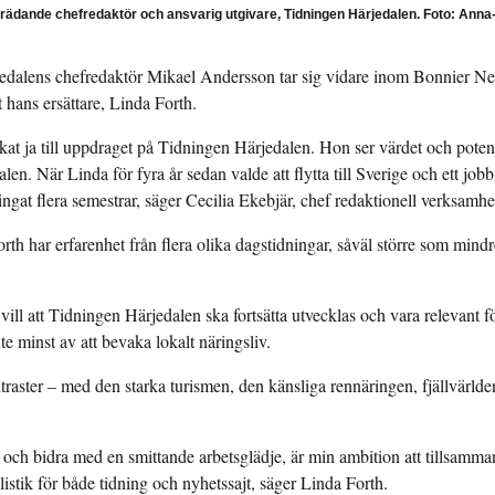
llträdande chefredaktör och ansvarig utgivare, Tidningen Härjedalen. Foto: Anna-
ärjedalens chefredaktör Mikael Andersson tar sig vidare inom Bonnier New
hans ersättare, Linda Forth.
ckat ja till uppdraget på Tidningen Härjedalen. Hon ser värdet och potent
alen. När Linda för fyra år sedan valde att flytta till Sverige och ett jobb
ingat flera semestrar, säger Cecilia Ekebjär, chef redaktionell verksam
rth har erfarenhet från flera olika dagstidningar, såväl större som mindre
vill att Tidningen Härjedalen ska fortsätta utvecklas och vara relevant fö
te minst av att bevaka lokalt näringsliv.
traster – med den starka turismen, den känsliga rennäringen, fjällvärl
 och bidra med en smittande arbetsglädje, är min ambition att tillsam
listik för både tidning och nyhetssajt, säger Linda Forth.