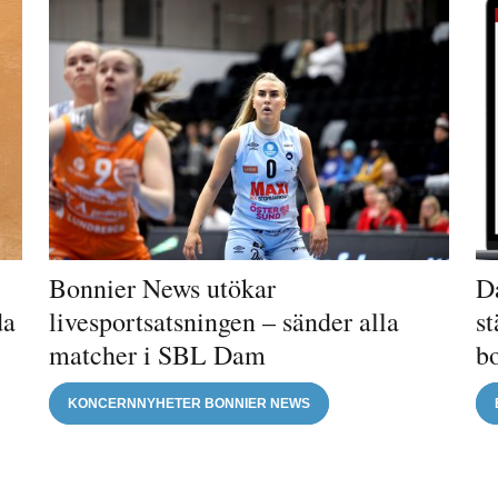
Bonnier News utökar
Da
da
livesportsatsningen – sänder alla
st
matcher i SBL Dam
b
KONCERNNYHETER BONNIER NEWS