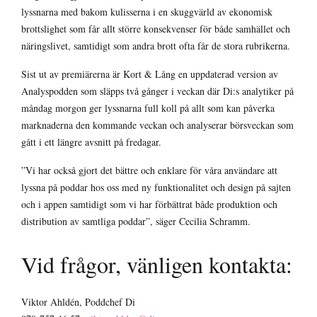
lyssnarna med bakom kulisserna i en skuggvärld av ekonomisk
brottslighet som får allt större konsekvenser för både samhället och
näringslivet, samtidigt som andra brott ofta får de stora rubrikerna.
Sist ut av premiärerna är Kort & Lång en uppdaterad version av
Analyspodden som släpps två gånger i veckan där Di:s analytiker på
måndag morgon ger lyssnarna full koll på allt som kan påverka
marknaderna den kommande veckan och analyserar börsveckan som
gått i ett längre avsnitt på fredagar.
”Vi har också gjort det bättre och enklare för våra användare att
lyssna på poddar hos oss med ny funktionalitet och design på sajten
och i appen samtidigt som vi har förbättrat både produktion och
distribution av samtliga poddar”, säger Cecilia Schramm.
Vid frågor, vänligen kontakta:
Viktor Ahldén, Poddchef Di