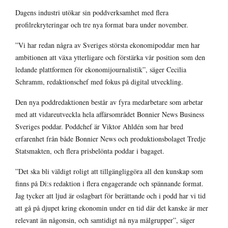
Dagens industri utökar
sin poddverksamhet med flera
profilrekryteringar och tre nya format bara under november.
”Vi har redan några av Sveriges största ekonomipoddar men har
ambitionen att växa ytterligare och förstärka vår position som den
ledande plattformen för ekonomijournalistik”, säger Cecilia
Schramm, redaktionschef med fokus på digital utveckling.
Den nya poddredaktionen består av fyra medarbetare som arbetar
med att vidareutveckla hela affärsområdet Bonnier News Business
Sveriges poddar. Poddchef är Viktor Ahldén som har bred
erfarenhet från både Bonnier News och produktionsbolaget Tredje
Statsmakten, och flera prisbelönta poddar i bagaget.
”Det ska bli väldigt roligt att tillgängliggöra all den kunskap som
finns på Di:s redaktion i flera engagerande och spännande format.
Jag tycker att ljud är oslagbart för berättande och i podd har vi tid
att gå på djupet kring ekonomin under en tid där det kanske är mer
relevant än någonsin, och samtidigt nå nya målgrupper”, säger