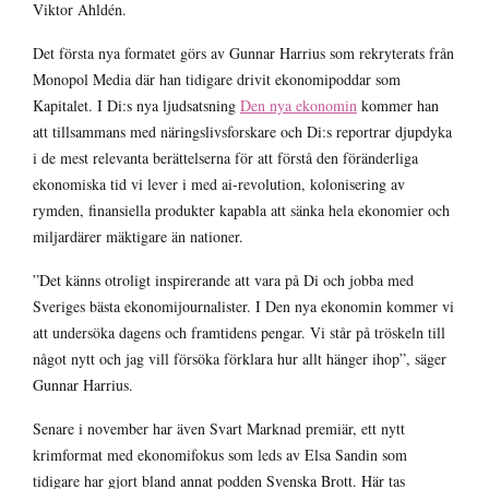
Viktor Ahldén.
Det första nya
formatet görs av Gunnar Harrius som rekryterats från
Monopol Media där han tidigare drivit ekonomipoddar som
Kapitalet. I Di:s nya ljudsatsning
Den nya ekonomin
kommer han
att tillsammans med näringslivsforskare och Di:s reportrar djupdyka
i de mest relevanta berättelserna för att förstå den föränderliga
ekonomiska tid vi lever i med ai-revolution, kolonisering av
rymden, finansiella produkter kapabla att sänka hela ekonomier och
miljardärer mäktigare än nationer.
”Det känns otroligt inspirerande att vara på Di och jobba med
Sveriges bästa ekonomijournalister. I Den nya ekonomin kommer vi
att undersöka dagens och framtidens pengar. Vi står på tröskeln till
något nytt och jag vill försöka förklara hur allt hänger ihop”, säger
Gunnar Harrius.
Senare i november har
även Svart Marknad premiär, ett nytt
krimformat med ekonomifokus som leds av Elsa Sandin som
tidigare har gjort bland annat podden Svenska Brott. Här tas