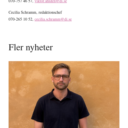
070-757 46 57,
viktor.ahlden@di.se
Cecilia Schramm, redaktionschef
070-265 10 52,
cecilia.schramm@di.se
Fler nyheter