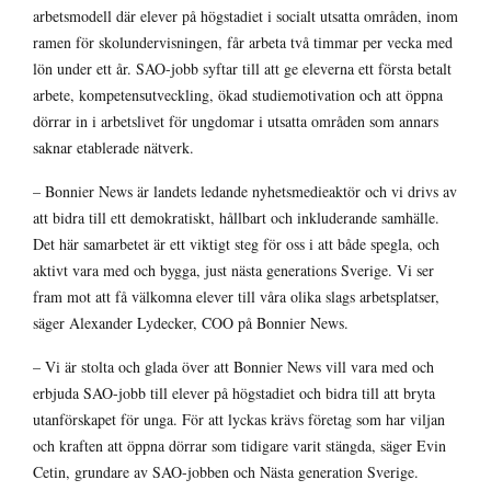
arbetsmodell där elever på högstadiet i socialt utsatta områden, inom
ramen för skolundervisningen, får arbeta två timmar per vecka med
lön under ett år. SAO-jobb syftar till att ge eleverna ett första betalt
arbete, kompetensutveckling, ökad studiemotivation och att öppna
dörrar in i arbetslivet för ungdomar i utsatta områden som annars
saknar etablerade nätverk.
– Bonnier News är landets ledande nyhetsmedieaktör och vi drivs av
att bidra till ett demokratiskt, hållbart och inkluderande samhälle.
Det här samarbetet är ett viktigt steg för oss i att både spegla, och
aktivt vara med och bygga, just nästa generations Sverige. Vi ser
fram mot att få välkomna elever till våra olika slags arbetsplatser,
säger Alexander Lydecker, COO på Bonnier News.
– Vi är stolta och glada över att Bonnier News vill vara med och
erbjuda SAO-jobb till elever på högstadiet och bidra till att bryta
utanförskapet för unga. För att lyckas krävs företag som har viljan
och kraften att öppna dörrar som tidigare varit stängda, säger Evin
Cetin, grundare av SAO-jobben och Nästa generation Sverige.