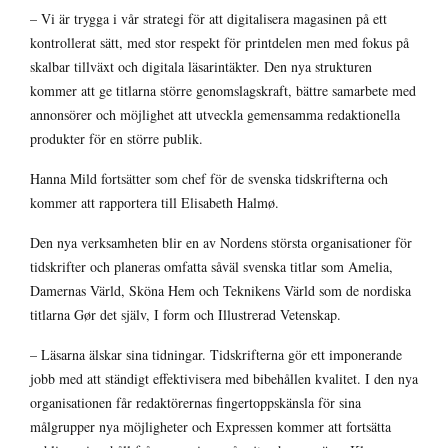
– Vi är trygga i vår strategi för att digitalisera magasinen på ett
kontrollerat sätt, med stor respekt för printdelen men med fokus på
skalbar tillväxt och digitala läsarintäkter. Den nya strukturen
kommer att ge titlarna större genomslagskraft, bättre samarbete med
annonsörer och möjlighet att utveckla gemensamma redaktionella
produkter för en större publik.
Hanna Mild fortsätter som chef för de svenska tidskrifterna och
kommer att rapportera till Elisabeth Halmø.
Den nya verksamheten blir en av Nordens största organisationer för
tidskrifter och planeras omfatta såväl svenska titlar som Amelia,
Damernas Värld, Sköna Hem och Teknikens Värld som de nordiska
titlarna Gør det själv, I form och Illustrerad Vetenskap.
– Läsarna älskar sina tidningar. Tidskrifterna gör ett imponerande
jobb med att ständigt effektivisera med bibehållen kvalitet. I den nya
organisationen får redaktörernas fingertoppskänsla för sina
målgrupper nya möjligheter och Expressen kommer att fortsätta