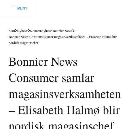
MENY
Start
Nyheter
Koncernnyheter Bonnier News
Bonnier News Consumer samlar magasinsverksamheten – Elisabeth Halmø blir
nordisk magasinschef
Bonnier News
Consumer samlar
magasinsverksamheten
– Elisabeth Halmø blir
nordisk magasinschef