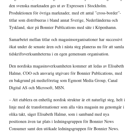
den svenska marknaden ges ut av Expressen i Stockholm.
Produktionen för övriga marknader, med ett antal ”cross-border”-
titlar som distribueras i bland annat Sverige, Nederländerna och
Tyskland, sker på Bonnier Publications med säte i Köpenhamn.
Samarbetet mellan titlar och magasinsorganisationer har successivt
ökat under de senaste åren och i nästa steg planeras nu för att samla
tidskriftsverksamheterna i en egen gemensam organisation.
Den nordiska magasinsverksamheten kommer att ledas av Elisabeth
Halmø, COO och ansvarig utgivare för Bonnier Publications, med
en bakgrund på medieföretag som Egmont Media Group, Canal
Digital AS och Microsoft, MSN.
– Att etablera en enhetlig nordisk struktur är ett naturligt steg, helt i
linje med de transformationer som alla våra magasin nu genomgår i
olika takt, säger Elisabeth Halmø, som i samband med nya
positionen även tar plats i ledningsgruppen för Bonnier News
Consumer samt den utökade ledningsgruppen för Bonnier News.