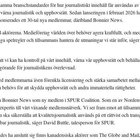
mensamma branschstandarder för hur journalistiskt innehåll får användas av
värna journalistik och upphovsrätt. Sedan lanseringen i februari 2026 h
onserades ett 30-tal nya medlemmar, däribland Bonnier News.
AI-aktörerna. Medieföretag världen över behöver agera kraftfullt, och med
a spelregler och tillsammans hantera de utmaningar vi står inför, säge
tt vi kan ha kontroll på vårt innehåll, värna vår upphovsrätt och behålla
vgörande för journalistikens överlevnad.
d medlemmarna även förenkla licensiering och stärka samarbetet mellan
m behövs för att skydda upphovsrätt och andra immateriella rättigheter.
na Bonnier News som ny medlem i SPUR Coalition. Som en av Nordens l
xpertis till vårt växande medlemsnätverk. Vi ser fram emot att tillsa
ska säkerställa att kvalitetsjournalistik används på ett rättvist och trans
llbar journalistik, säger David Buttle, talesperson för SPUR.
des ha anslutit sig finns kanadensiska aktörer som The Globe and Mail,