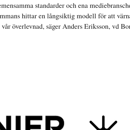
 gemensamma standarder och ena mediebranschen 
ammans hittar en långsiktig modell för att värna
r vår överlevnad, säger Anders Eriksson, vd B