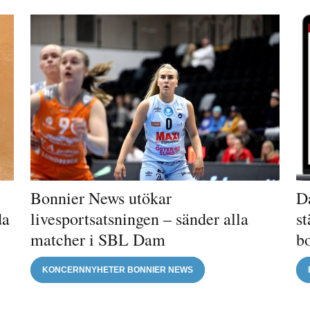
Bonnier News utökar
Da
da
livesportsatsningen – sänder alla
st
matcher i SBL Dam
b
KONCERNNYHETER BONNIER NEWS