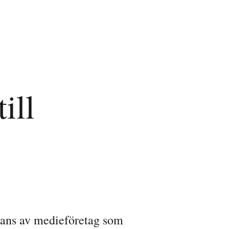
ill
lians av medieföretag som