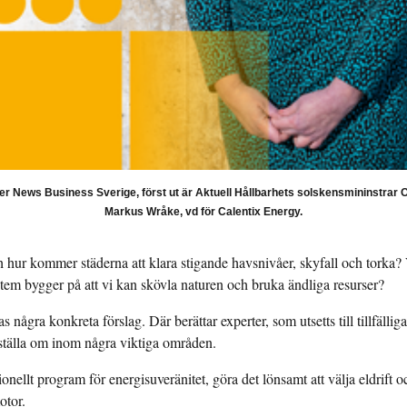
ier News Business Sverige, först ut är Aktuell Hållbarhets solskensmininstrar 
Markus Wråke, vd för Calentix Energy.
h hur kommer städerna att klara stigande havsnivåer, skyfall och torka
ystem bygger på att vi kan skövla naturen och bruka ändliga resurser?
s några konkreta förslag. Där berättar experter, som utsetts till tillfällig
ställa om inom några viktiga områden.
tionellt program för energisuveränitet, göra det lönsamt att välja eldrif
otor.