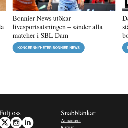
Bonnier News utökar
Da
da
livesportsatsningen – sänder alla
st
matcher i SBL Dam
b
KONCERNNYHETER BONNIER NEWS
Följ oss
Snabblänkar
Annonsera
Karriär