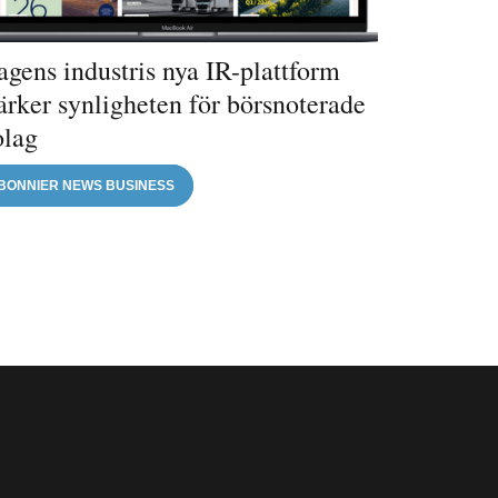
gens industris nya IR-plattform
ärker synligheten för börsnoterade
olag
BONNIER NEWS BUSINESS