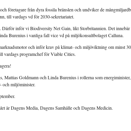
och företagare från dyra fossila bränslen och undviker de mångmiljardb
n, till vardags vd för 2030-sekretariatet.
 Därför inför vi Biodiversity Net Gain, likt Storbritannien. Det innebär a
nda Burenius i vanliga fall vice vd på miljökonsultbolaget Calluna.
rknadsmotor och inför krav på klimat- och miljöviktning om minst 30 
ill vardags programchef för Viable Cities.
eagera!
 Mattias Goldmann och Linda Burenius i rollerna som energiminister, st
- och miljöminister.
eptember.
valet är Dagens Media, Dagens Samhälle och Dagens Medicin.