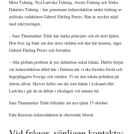
Mora Tidning, Nya Ludvika Tidning, Avesta Tidning och Södra
Dalarnes Tidning – har gemensam ledarredaktion under ledning av
politiske redaktören Gabriel Ehrling Perers. Han är mycket nöjd
med rekryteringen.
– Sara Thunmarker Telde har starka principer och ett stort hjärta.
Hon bryr sig både om den stora världen och den här hemma, säger
Gabriel Ehrling Perers och fortsätter.
– Alla globala problem är per definition också lokala. Därför börjar
vår ledarredaktion alltid här i Dalarna när vi ska försöka förstå och
begripliggöra Sverige och världen. Vi tar den lokala politiken på
största allvar. Skriver hellre om det som hände i Leksand eller
Ludvika i går än en debatt i riksdagen vid samma tid.
Sara Thunmarker Telde tillträder sin nya tjänst 15 oktober.
Falu-Kurirens ledarredaktion är oberoende liberal.
Vid frågor, vänligen kontakta: