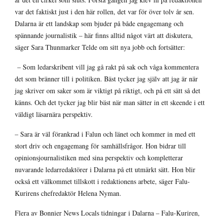
var det faktiskt just i den här rollen, det var för över tolv år sen.
Dalarna är ett landskap som bjuder på både engagemang och
spännande journalistik – här finns alltid något värt att diskutera,
säger Sara Thunmarker Telde om sitt nya jobb och fortsätter:
– Som ledarskribent vill jag gå rakt på sak och våga kommentera
det som bränner till i politiken. Bäst tycker jag själv att jag är när
jag skriver om saker som är viktigt på riktigt, och på ett sätt så det
känns. Och det tycker jag blir bäst när man sätter in ett skeende i ett
väldigt läsarnära perspektiv.
– Sara är väl förankrad i Falun och länet och kommer in med ett
stort driv och engagemang för samhällsfrågor. Hon bidrar till
opinionsjournalistiken med sina perspektiv och kompletterar
nuvarande ledarredaktörer i Dalarna på ett utmärkt sätt. Hon blir
också ett välkommet tillskott i redaktionens arbete, säger Falu-
Kurirens chefredaktör Helena Nyman.
Flera av Bonnier News Locals tidningar i Dalarna – Falu-Kuriren,