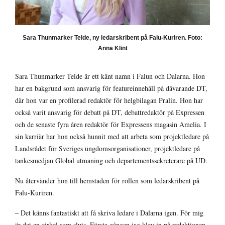
Sara Thunmarker Telde, ny ledarskribent på Falu-Kuriren. Foto:
Anna Klint
Sara Thunmarker Telde är ett känt namn i Falun och Dalarna. Hon
har en bakgrund som ansvarig för featureinnehåll på dåvarande DT,
där hon var en profilerad redaktör för helgbilagan Pralin. Hon har
också varit ansvarig för debatt på DT, debattredaktör på Expressen
och de senaste fyra åren redaktör för Expressens magasin Amelia. I
sin karriär har hon också hunnit med att arbeta som projektledare på
Landsrådet för Sveriges ungdomsorganisationer, projektledare på
tankesmedjan Global utmaning och departementssekreterare på UD.
Nu återvänder hon till hemstaden för rollen som ledarskribent på
Falu-Kuriren.
– Det känns fantastiskt att få skriva ledare i Dalarna igen. För mig
är det en cirkel som sluts. Första gången jag klev in på redaktionen