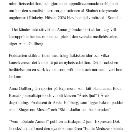
minoritetsredaktion, och gjorde det uppmärksammade avslöjandet
om hur den somaliska terrororganisationen al-Shabab rekryterade
ungdomar i Rinkeby. Hösten 2024 blev hon själv mördad i Somalia.
– Det kändes inte rättvist att Amun glömdes bort så fort. Jag vill
återupprätta hennes minne och plats i den svenska mediehistorien,
säger Anna Gullberg.
Poddserien skildrar tiden med trång åsiktskorridor och vilka
konsekvenser det kunde få på en nyhetsredaktion. Det är också en
berättelse om en stark kvinna som bröt tabun och normer – vart hon
än kom.
Anna Gullberg är reporter på Expressen, som fått bland annat Röda
Korsets journalistpris och vunnit klassen “Årets ljud” i Årets
dagstidning. Producent är Arvid Hallberg, som ligger bakom poddar
som “Slaget om Mostar” och “Skinnskallar och benhuvuden”.
”Vem mördade Amun?” publiceras tisdagen 2 juni. Expressen Dok
är också aktuell med den nya dokumentären “Eddie Meduzas okända