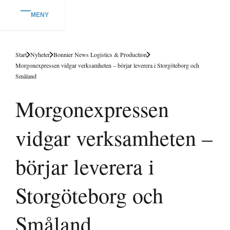
MENY
Start
Nyheter
Bonnier News Logistics & Production
Morgonexpressen vidgar verksamheten – börjar leverera i Storgöteborg och
Småland
Morgonexpressen
vidgar verksamheten –
börjar leverera i
Storgöteborg och
Småland