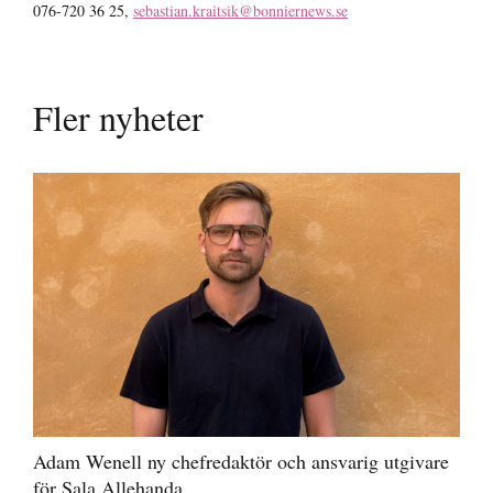
076-720 36 25,
sebastian.kraitsik@bonniernews.se
Fler nyheter
Adam Wenell ny chefredaktör och ansvarig utgivare
för Sala Allehanda