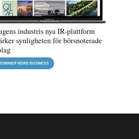
gens industris nya IR-plattform
ärker synligheten för börsnoterade
olag
BONNIER NEWS BUSINESS