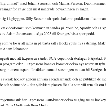
”Sillyrummet”, med Johan Svensson och Mattias Persson. Duon kommer 
ergångar för att ge den mest initierade bevakningen av lagen.
 ner sig i lagbyggen, Silly Season och spelet bakom i poddform tillsamm
li ett videoformat, som kommer att sändas på Youtube, Spotify och i Expr
 av Adam Johansson, utsågs 2023 till Sveriges bästa sportpodd.
om vi lovar att rama in på bästa sätt i Hockeypuls nya satsning. Målet 
ger Adam Johansson.
augusti med att Expressen sänder SCA-cupen och storlagen Färjestad, 
 programleder. I Expressens kanaler kommer också nya röster att lyft
g, numera expert, förstärker teamet i satsningen mot att bli Sveriges h
n i svensk hockey genom att vara agendasättande och ge publiken de mest
de och spännande – den självklara platsen för alla som vill veta allt om
journalistik har Expressens +allt-kunder också tillgång till all hockeyj
cal, Gota Media och Erna Media.