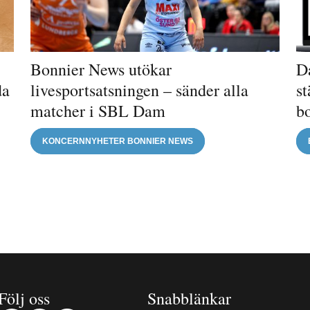
Bonnier News utökar
Da
da
livesportsatsningen – sänder alla
st
matcher i SBL Dam
b
KONCERNNYHETER BONNIER NEWS
Följ oss
Snabblänkar