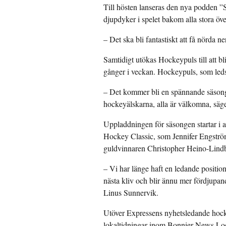
Till hösten lanseras den nya podden 
djupdyker i spelet bakom alla stora öv
– Det ska bli fantastiskt att få nörda
Samtidigt utökas Hockeypuls till att b
gånger i veckan. Hockeypuls, som leds
– Det kommer bli en spännande säsong s
hockeyälskarna, alla är välkomna, sä
Uppladdningen för säsongen startar i 
Hockey Classic, som Jennifer Engström
guldvinnaren Christopher Heino-Lindber
– Vi har länge haft en ledande positio
nästa kliv och blir ännu mer fördjupan
Linus Sunnervik.
Utöver Expressens nyhetsledande hockey
lokaltidningar inom Bonnier News Lo