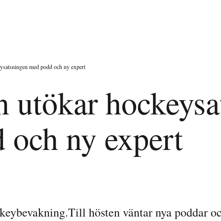
ysatsningen med podd och ny expert
n utökar hockeysa
 och ny expert
keybevakning.Till hösten väntar nya poddar o