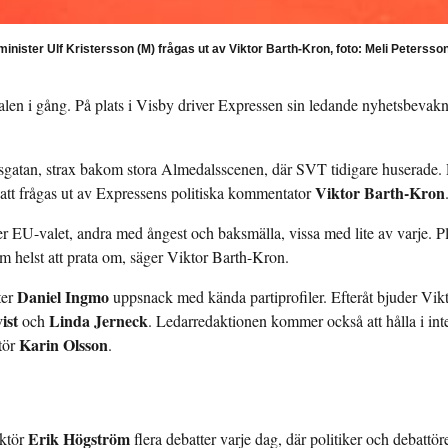
minister Ulf Kristersson (M) frågas ut av Viktor Barth-Kron, foto: Meli Petersson 
dalen i gång. På plats i Visby driver Expressen sin ledande nyhetsbeva
ersgatan, strax bakom stora Almedalsscenen, där SVT tidigare huserade. 
Viktor Barth-Kron
för att frågas ut av Expressens politiska kommentator
 EU-valet, andra med ångest och baksmälla, vissa med lite av varje. Plöt
om helst att prata om, säger Viktor Barth-Kron.
Daniel Ingmo
ter
uppsnack med kända partiprofiler. Efteråt bjuder Vik
ist
Linda Jerneck
och
. Ledarredaktionen kommer också att hålla i in
Karin Olsson
tör
.
Erik Högström
aktör
flera debatter varje dag, där politiker och debatt