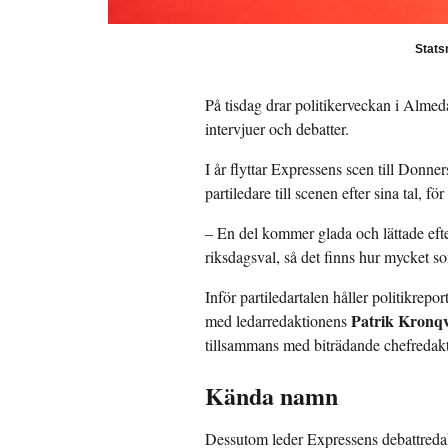
Stats
På tisdag drar politikerveckan i Alme
intervjuer och debatter.
I år flyttar Expressens scen till Donn
partiledare till scenen efter sina tal, 
– En del kommer glada och lättade efter
riksdagsval, så det finns hur mycket s
Inför partiledartalen håller politikrepor
Patrik Kronqv
med ledarredaktionens
tillsammans med biträdande chefredak
Kända namn
Dessutom leder Expressens debattred