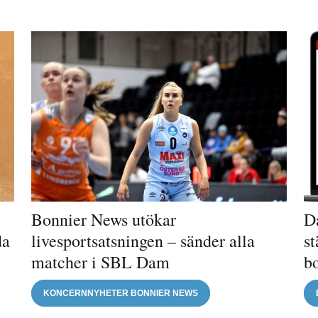
Bonnier News utökar
Da
da
livesportsatsningen – sänder alla
st
matcher i SBL Dam
b
KONCERNNYHETER BONNIER NEWS