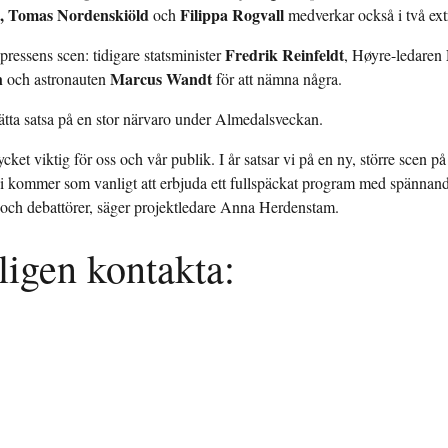
t, Tomas Nordenskiöld
Filippa Rogvall
och
medverkar också i två ext
Fredrik Reinfeldt
ressens scen: tidigare statsminister
, Høyre-ledaren
h
Marcus Wandt
och astronauten
för att nämna några.
tsätta satsa på en stor närvaro under Almedalsveckan.
ket viktig för oss och vår publik. I år satsar vi på en ny, större scen på e
Vi kommer som vanligt att erbjuda ett fullspäckat program med spännand
 och debattörer, säger projektledare Anna Herdenstam.
ligen kontakta: