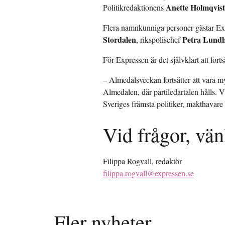
Anette Holmqvis
Politikredaktionens
Flera namnkunniga personer gästar Exp
Stordalen
Petra Lund
, rikspolischef
För Expressen är det självklart att for
– Almedalsveckan fortsätter att vara myc
Almedalen, där partiledartalen hålls. 
Sveriges främsta politiker, makthavare
Vid frågor, vän
Filippa Rogvall, redaktör
filippa.rogvall@expressen.se
Fler nyheter