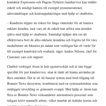
kontaktar Expressens och Dagens Nyheters kundservice kan istället
enkelt och smidigt hantera till exempel prenumerationer,
adressändringar och kontouppdateringar med hjälp av chatboten.
– Kunderna slipper nu risken för långa väntetider för att hantera
enklare ärenden, tack vare att de enkelt kan utföra sina ärenden
själva med hjälp av chatboten. Samtidigt hjälper den oss att
effektivisera bort de allra enklaste ärendena och frigöra tid för våra
medarbetare att fokusera på sådant som verkligen har ett värde för
till exempel kundvård och winback, säger Anders Nilsson, chef för
Customer care och support.
Chatbot-verktyget Atom är helt egenutvecklat och är inte byggt
specifikt för just kundservice, utan är tänkt att kunna användas på
flera områden. Det är ett AI-baserat system med bred tillgång till
Bonnier News ekosystem, kombinerat med en systemarkitektur som
möjliggör utveckling av gränssnitt ovanpå. Med hjälp av Atom kan
flera av Bonnier News verksamheter automatisera processer som
tidigare krävt manuellt arbete, vilket innebär att ledtider kortas och