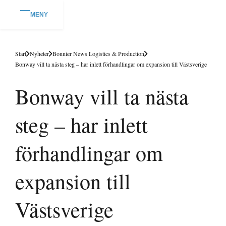
MENY
Start
Nyheter
Bonnier News Logistics & Production
Bonway vill ta nästa steg – har inlett förhandlingar om expansion till Västsverige
Bonway vill ta nästa
steg – har inlett
förhandlingar om
expansion till
Västsverige