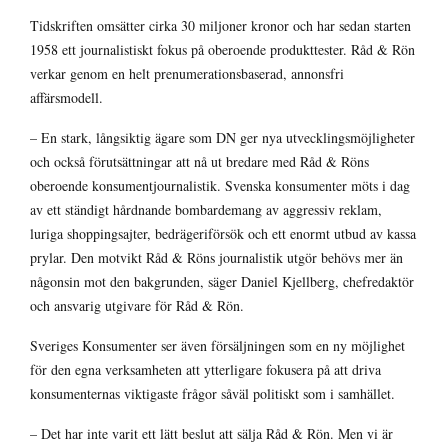
Tidskriften omsätter cirka 30 miljoner kronor och har sedan starten
1958 ett journalistiskt fokus på oberoende produkttester. Råd & Rön
verkar genom en helt prenumerationsbaserad, annonsfri
affärsmodell.
– En stark, långsiktig ägare som DN ger nya utvecklingsmöjligheter
och också förutsättningar att nå ut bredare med Råd & Röns
oberoende konsumentjournalistik. Svenska konsumenter möts i dag
av ett ständigt hårdnande bombardemang av aggressiv reklam,
luriga shoppingsajter, bedrägeriförsök och ett enormt utbud av kassa
prylar. Den motvikt Råd & Röns journalistik utgör behövs mer än
någonsin mot den bakgrunden, säger Daniel Kjellberg, chefredaktör
och ansvarig utgivare för Råd & Rön.
Sveriges Konsumenter ser även försäljningen som en ny möjlighet
för den egna verksamheten att ytterligare fokusera på att driva
konsumenternas viktigaste frågor såväl politiskt som i samhället.
– Det har inte varit ett lätt beslut att sälja Råd & Rön. Men vi är