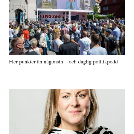
Fler punkter än någonsin – och daglig politikpodd