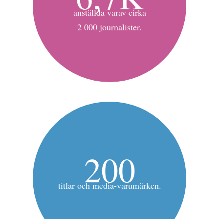
anställda varav cirka
2 000 journalister.
200
titlar och media-varumärken.